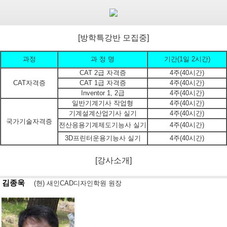
[방학특강반 모집중]
과정
과 정 명
기간(1일 2시간)
CAT 2급 자격증
4주(40시간)
CAT자격증
CAT 1급 자격증
4주(40시간)
Inventor 1, 2급
4주(40시간)
일반기계기사 작업형
4주(40시간)
기계설계산업기사 실기
4주(40시간)
국가기술자격증
전산응용기계제도기능사 실기
4주(40시간)
3D프린터운용기능사 실기
4주(40시간)
[강사소개]
김종욱
(현) 새인CAD디자인학원 원장