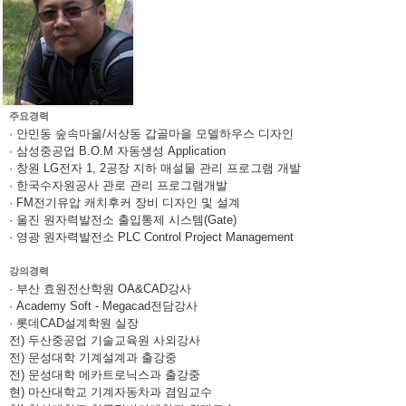
주요경력
· 안민동 숲속마을/서상동 갑골마을 모델하우스 디자인
· 삼성중공업 B.O.M 자동생성 Application
· 창원 LG전자 1, 2공장 지하 매설물 관리 프로그램 개발
· 한국수자원공사 관로 관리 프로그램개발
· FM전기유압 캐치후커 장비 디자인 및 설계
· 울진 원자력발전소 출입통제 시스템(Gate)
· 영광 원자력발전소 PLC Control Project Management
강의경력
· 부산 효원전산학원 OA&CAD강사
· Academy Soft - Megacad전담강사
· 롯데CAD설계학원 실장
전) 두산중공업 기술교육원 사외강사
전) 문성대학 기계설계과 출강중
전) 문성대학 메카트로닉스과 출강중
현) 마산대학교 기계자동차과 겸임교수