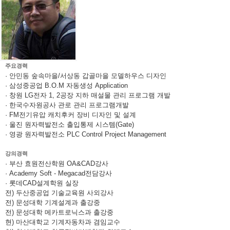
주요경력
· 안민동 숲속마을/서상동 갑골마을 모델하우스 디자인
· 삼성중공업 B.O.M 자동생성 Application
· 창원 LG전자 1, 2공장 지하 매설물 관리 프로그램 개발
· 한국수자원공사 관로 관리 프로그램개발
· FM전기유압 캐치후커 장비 디자인 및 설계
· 울진 원자력발전소 출입통제 시스템(Gate)
· 영광 원자력발전소 PLC Control Project Management
강의경력
· 부산 효원전산학원 OA&CAD강사
· Academy Soft - Megacad전담강사
· 롯데CAD설계학원 실장
전) 두산중공업 기술교육원 사외강사
전) 문성대학 기계설계과 출강중
전) 문성대학 메카트로닉스과 출강중
현) 마산대학교 기계자동차과 겸임교수