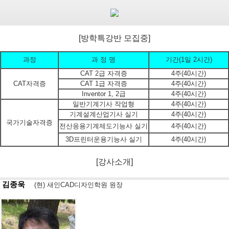
[방학특강반 모집중]
과정
과 정 명
기간(1일 2시간)
CAT 2급 자격증
4주(40시간)
CAT자격증
CAT 1급 자격증
4주(40시간)
Inventor 1, 2급
4주(40시간)
일반기계기사 작업형
4주(40시간)
기계설계산업기사 실기
4주(40시간)
국가기술자격증
전산응용기계제도기능사 실기
4주(40시간)
3D프린터운용기능사 실기
4주(40시간)
[강사소개]
김종욱
(현) 새인CAD디자인학원 원장