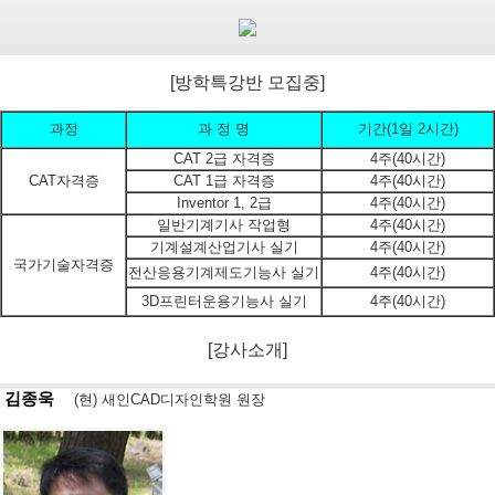
[방학특강반 모집중]
과정
과 정 명
기간(1일 2시간)
CAT 2급 자격증
4주(40시간)
CAT자격증
CAT 1급 자격증
4주(40시간)
Inventor 1, 2급
4주(40시간)
일반기계기사 작업형
4주(40시간)
기계설계산업기사 실기
4주(40시간)
국가기술자격증
전산응용기계제도기능사 실기
4주(40시간)
3D프린터운용기능사 실기
4주(40시간)
[강사소개]
김종욱
(현) 새인CAD디자인학원 원장