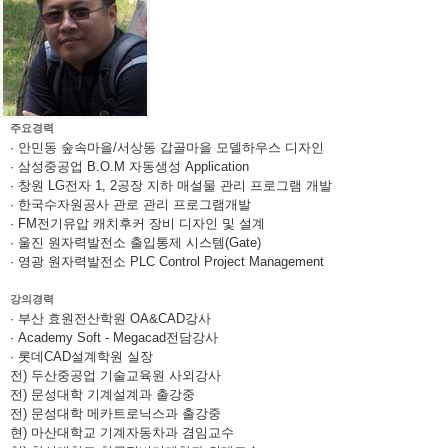
주요경력
· 안민동 숲속마을/서상동 갑골마을 모델하우스 디자인
· 삼성중공업 B.O.M 자동생성 Application
· 창원 LG전자 1, 2공장 지하 매설물 관리 프로그램 개발
· 한국수자원공사 관로 관리 프로그램개발
· FM전기유압 캐치후커 장비 디자인 및 설계
· 울진 원자력발전소 출입통제 시스템(Gate)
· 영광 원자력발전소 PLC Control Project Management
강의경력
· 부산 효원전산학원 OA&CAD강사
· Academy Soft - Megacad전담강사
· 롯데CAD설계학원 실장
전) 두산중공업 기술교육원 사외강사
전) 문성대학 기계설계과 출강중
전) 문성대학 메카트로닉스과 출강중
현) 마산대학교 기계자동차과 겸임교수