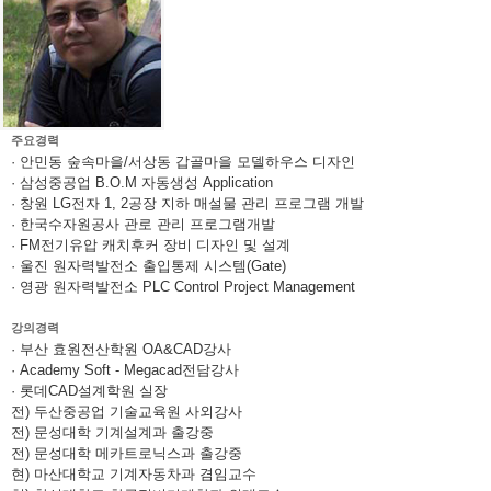
주요경력
· 안민동 숲속마을/서상동 갑골마을 모델하우스 디자인
· 삼성중공업 B.O.M 자동생성 Application
· 창원 LG전자 1, 2공장 지하 매설물 관리 프로그램 개발
· 한국수자원공사 관로 관리 프로그램개발
· FM전기유압 캐치후커 장비 디자인 및 설계
· 울진 원자력발전소 출입통제 시스템(Gate)
· 영광 원자력발전소 PLC Control Project Management
강의경력
· 부산 효원전산학원 OA&CAD강사
· Academy Soft - Megacad전담강사
· 롯데CAD설계학원 실장
전) 두산중공업 기술교육원 사외강사
전) 문성대학 기계설계과 출강중
전) 문성대학 메카트로닉스과 출강중
현) 마산대학교 기계자동차과 겸임교수