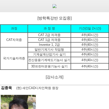
[방학특강반 모집중]
과정
과 정 명
기간(1일 2시간)
CAT 2급 자격증
4주(40시간)
CAT자격증
CAT 1급 자격증
4주(40시간)
Inventor 1, 2급
4주(40시간)
일반기계기사 작업형
4주(40시간)
기계설계산업기사 실기
4주(40시간)
국가기술자격증
전산응용기계제도기능사 실기
4주(40시간)
3D프린터운용기능사 실기
4주(40시간)
[강사소개]
김종욱
(현) 새인CAD디자인학원 원장